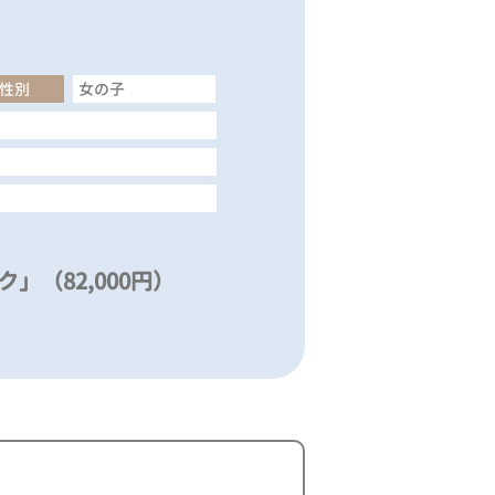
性別
女の子
」（82,000円）