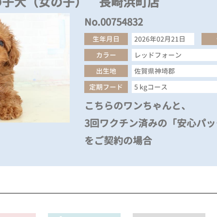
の子犬（女の子） 長崎浜町店
No.00754832
生年月日
2026年02月21日
カラー
レッドフォーン
出生地
佐賀県神埼郡
定期フード
5 kgコース
こちらのワンちゃんと、
3回ワクチン済みの「安心パック
をご契約の場合