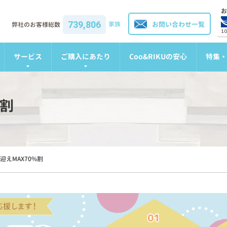
お
739,806
家族
お問い合わせ一覧
弊社のお客様総数
1
サービス
ご購入にあたり
Coo&RIKUの安心
特集・
%割
迎えMAX70%割