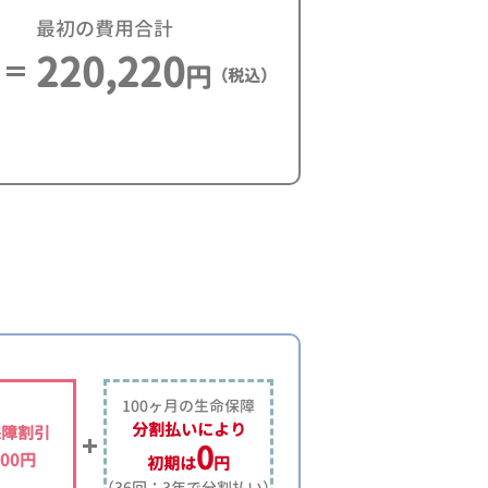
最初の費用合計
220,220
円
（税込）
100ヶ月の生命保障
分割払いにより
保障割引
0
500円
初期は
円
（36回：3年で分割払い）