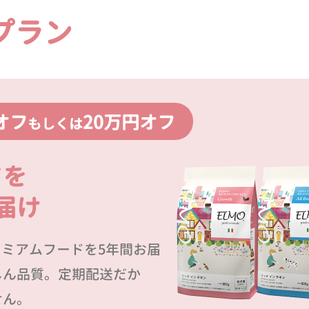
プラン
オフ
20万円オフ
もしくは
ドを
届け
プレミアムフードを5年間お届
しん品質。定期配送だか
せん。