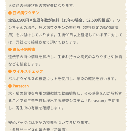
入荷時の健康状態の診察費になります。
狂犬病ワクチン
定価3,500円×生涯年数が無料（15年の場合、52,500円相当）。
ワ
ンちゃんの場合、狂犬病ワクチンの無料券（弊社指定の動物病院
用）をお付けしております。
生後90日以上経過している子に対して
は、弊社にて接種させて頂いております。
遺伝子病検査
遺伝子の持つ情報を解析し、生まれ持った病気のなりやすさや体質
などを検査します。
ウイルスチェック
パルボウイルスの検査キットを使用し、感染の確認を行います。
Parascan
犬・猫の糞便を専用の顕微鏡で動画撮影し、その映像をAIが解析す
ることで寄生虫を自動検出する検査システム「Parascan」を使用
し、寄生虫の有無を確認します。
安心パックには下記の特典もついてまいります。
・各種サービスの年会費（初年度）