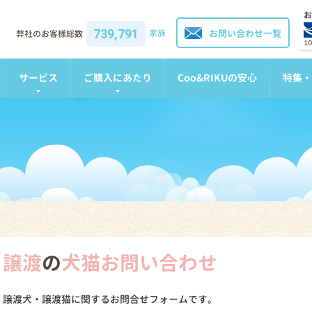
お
739,791
家族
お問い合わせ一覧
弊社のお客様総数
1
サービス
ご購入にあたり
Coo&RIKUの安心
特集・
譲渡
の
犬猫お問い合わせ
譲渡犬・譲渡猫に関するお問合せフォームです。