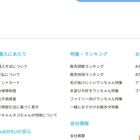
購入にあたり
特集・ランキング
お
購入方法について
販売頭数ランキング
お
支払について
販売地域ランキング
お
イントカード
毛が抜けにくいワンちゃん特集
ア
命保障制度
水遊び大好きワンちゃん特集
ブ
伝子病検査
ファミリー向けワンちゃん特集
定商取引法に基づく表示
一緒におでかけお散歩犬特集
ンちゃんネコちゃんの特徴について
会社情報
oo&RIKUの安心
会社概要