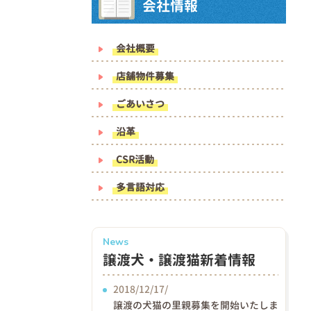
会社情報
会社概要
店舗物件募集
ごあいさつ
沿革
CSR活動
多言語対応
News
譲渡犬・譲渡猫新着情報
2018/12/17/
譲渡の犬猫の里親募集を開始いたしま