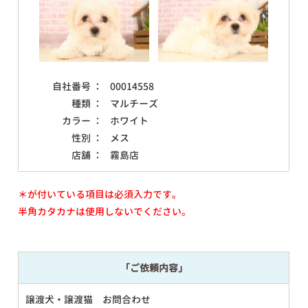
自社番号 ：
00014558
種類 ：
マルチーズ
カラー ：
ホワイト
性別 ：
メス
店舗 ：
霧島店
＊が付いている項目は必須入力です。
半角カタカナは使用しないでください。
「ご依頼内容」
譲渡犬・譲渡猫 お問合わせ