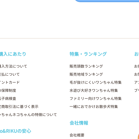
購入にあたり
特集・ランキング
お
購入方法について
販売頭数ランキング
お
支払について
販売地域ランキング
お
イントカード
毛が抜けにくいワンちゃん特集
ア
命保障制度
水遊び大好きワンちゃん特集
ブ
伝子病検査
ファミリー向けワンちゃん特集
定商取引法に基づく表示
一緒におでかけお散歩犬特集
ンちゃんネコちゃんの特徴について
会社情報
oo&RIKUの安心
会社概要