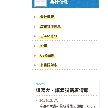
会社情報
会社概要
店舗物件募集
ごあいさつ
沿革
CSR活動
多言語対応
News
譲渡犬・譲渡猫新着情報
2018/12/17/
譲渡の犬猫の里親募集を開始いたしま