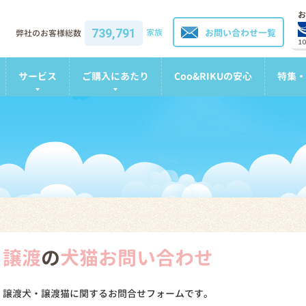
お
739,791
家族
お問い合わせ一覧
弊社のお客様総数
1
サービス
ご購入にあたり
Coo&RIKUの安心
特集・
譲渡
の
犬猫お問い合わせ
譲渡犬・譲渡猫に関するお問合せフォームです。