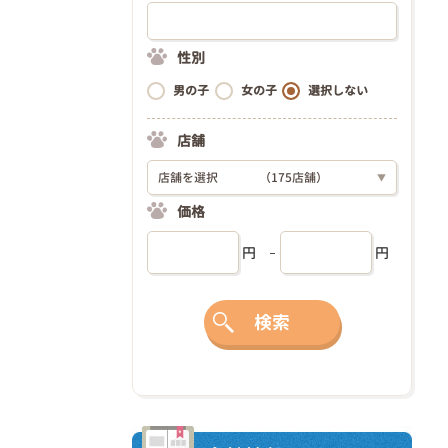
性別
男の子
女の子
選択しない
店舗
店舗を選択
（175店舗）
▼
価格
円
円
検索