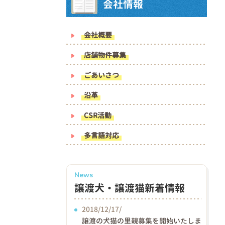
会社情報
会社概要
店舗物件募集
ごあいさつ
沿革
CSR活動
多言語対応
News
譲渡犬・譲渡猫新着情報
2018/12/17/
譲渡の犬猫の里親募集を開始いたしま