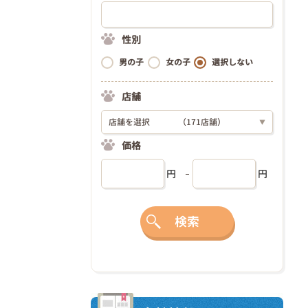
性別
男の子
女の子
選択しない
店舗
店舗を選択
（171店舗）
▼
価格
円
円
検索