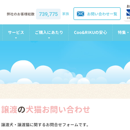
お
739,775
家族
お問い合わせ一覧
弊社のお客様総数
1
サービス
ご購入にあたり
Coo&RIKUの安心
特集・
譲渡
の
犬猫お問い合わせ
譲渡犬・譲渡猫に関するお問合せフォームです。