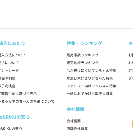
購入にあたり
特集・ランキング
お
購入方法について
販売頭数ランキング
お
支払について
販売地域ランキング
お
イントカード
毛が抜けにくいワンちゃん特集
ア
命保障制度
水遊び大好きワンちゃん特集
ブ
伝子病検査
ファミリー向けワンちゃん特集
定商取引法に基づく表示
一緒におでかけお散歩犬特集
ンちゃんネコちゃんの特徴について
会社情報
oo&RIKUの安心
会社概要
o&RIKUの安心
店舗物件募集