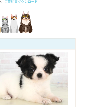
い。
ご誓約書ダウンロード