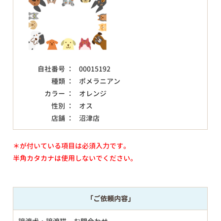
自社番号 ：
00015192
種類 ：
ポメラニアン
カラー ：
オレンジ
性別 ：
オス
店舗 ：
沼津店
＊が付いている項目は必須入力です。
半角カタカナは使用しないでください。
「ご依頼内容」