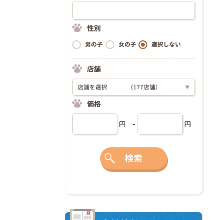
性別
男の子
女の子
選択しない
店舗
店舗を選択
（177店舗）
▼
価格
円
円
検索