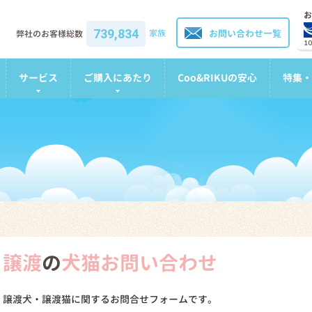
お
739,834
家族
お問い合わせ一覧
弊社のお客様総数
1
サービス
ご購入にあたり
Coo&RIKUの安心
特集・
譲渡
の
犬猫お問い合わせ
譲渡犬・譲渡猫に関するお問合せフォームです。