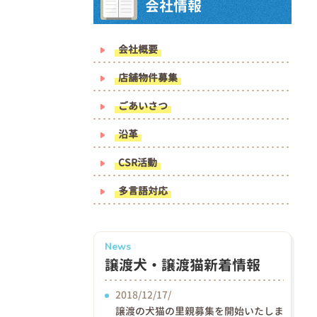
会社情報
会社概要
店舗物件募集
ごあいさつ
沿革
CSR活動
多言語対応
News
譲渡犬・譲渡猫新着情報
2018/12/17/
譲渡の犬猫の里親募集を開始いたしま