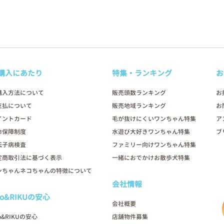
購入にあたり
特集・ランキング
お
購入方法について
販売頭数ランキング
お
支払について
販売地域ランキング
お
イントカード
毛が抜けにくいワンちゃん特集
ア
命保障制度
水遊び大好きワンちゃん特集
ブ
伝子病検査
ファミリー向けワンちゃん特集
定商取引法に基づく表示
一緒におでかけお散歩犬特集
ンちゃんネコちゃんの特徴について
会社情報
oo&RIKUの安心
会社概要
o&RIKUの安心
店舗物件募集