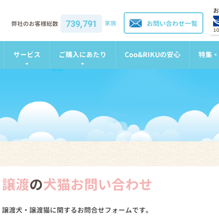
お
739,791
家族
お問い合わせ一覧
弊社のお客様総数
1
サービス
ご購入にあたり
Coo&RIKUの安心
特集・
譲渡
の
犬猫お問い合わせ
譲渡犬・譲渡猫に関するお問合せフォームです。