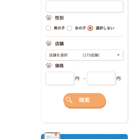
性別
男の子
女の子
選択しない
店舗
店舗を選択
（175店舗）
▼
価格
円
円
検索