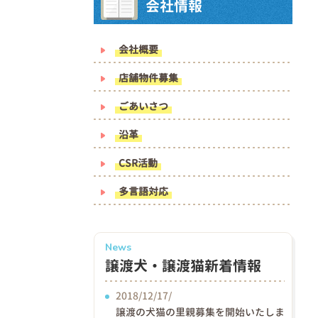
会社情報
会社概要
店舗物件募集
ごあいさつ
沿革
CSR活動
多言語対応
News
譲渡犬・譲渡猫新着情報
2018/12/17/
譲渡の犬猫の里親募集を開始いたしま