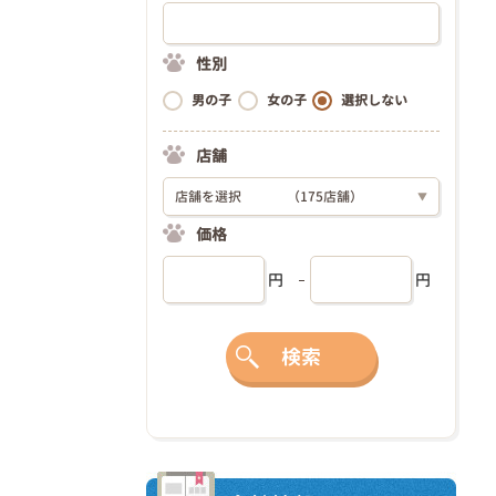
性別
男の子
女の子
選択しない
店舗
店舗を選択
（175店舗）
▼
価格
円
円
検索