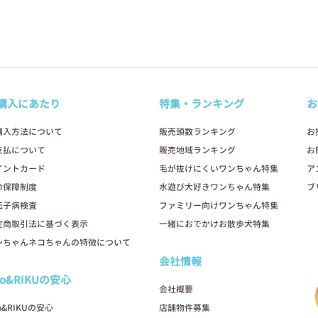
購入にあたり
特集・ランキング
お
購入方法について
販売頭数ランキング
お
支払について
販売地域ランキング
お
イントカード
毛が抜けにくいワンちゃん特集
ア
命保障制度
水遊び大好きワンちゃん特集
ブ
伝子病検査
ファミリー向けワンちゃん特集
定商取引法に基づく表示
一緒におでかけお散歩犬特集
ンちゃんネコちゃんの特徴について
会社情報
oo&RIKUの安心
会社概要
o&RIKUの安心
店舗物件募集