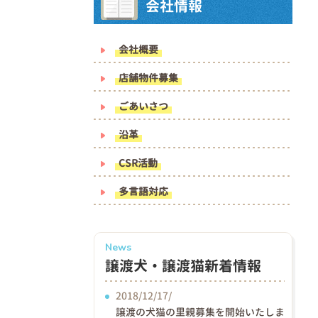
会社情報
会社概要
店舗物件募集
ごあいさつ
沿革
CSR活動
多言語対応
News
譲渡犬・譲渡猫新着情報
2018/12/17/
譲渡の犬猫の里親募集を開始いたしま