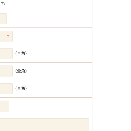
ます。
（全角）
（全角）
（全角）