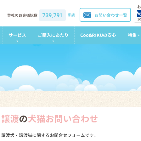
お
739,791
家族
お問い合わせ一覧
弊社のお客様総数
1
サービス
ご購入にあたり
Coo&RIKUの安心
特集・
譲渡
の
犬猫お問い合わせ
譲渡犬・譲渡猫に関するお問合せフォームです。