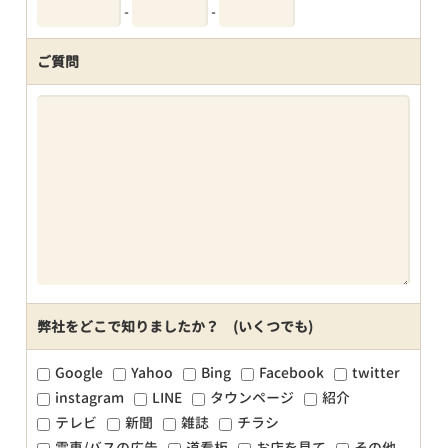
-
-
ご質問
弊社をどこで知りましたか？ (いくつでも)
Google
Yahoo
Bing
Facebook
twitter
instagram
LINE
タウンページ
紹介
テレビ
新聞
雑誌
チラシ
電車/バスの広告
道看板
お店を見て
その他