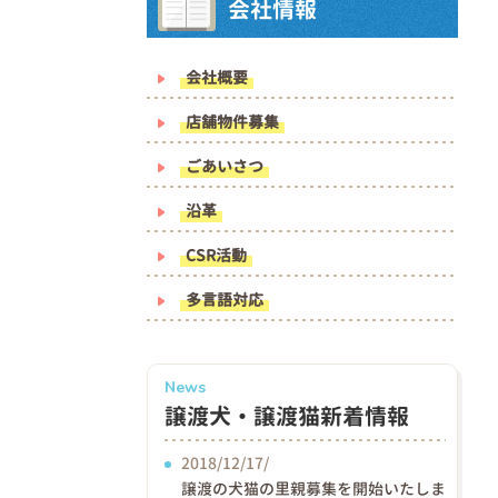
会社情報
会社概要
店舗物件募集
ごあいさつ
沿革
CSR活動
多言語対応
News
譲渡犬・譲渡猫新着情報
2018/12/17/
譲渡の犬猫の里親募集を開始いたしま