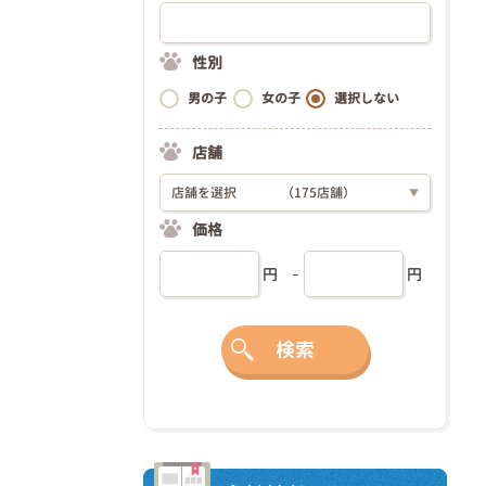
性別
男の子
女の子
選択しない
店舗
店舗を選択
（175店舗）
▼
価格
円
円
検索