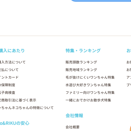
購入にあたり
特集・ランキング
お
購入方法について
販売頭数ランキング
お
支払について
販売地域ランキング
お
イントカード
毛が抜けにくいワンちゃん特集
ア
命保障制度
水遊び大好きワンちゃん特集
ブ
伝子病検査
ファミリー向けワンちゃん特集
定商取引法に基づく表示
一緒におでかけお散歩犬特集
ンちゃんネコちゃんの特徴について
会社情報
oo&RIKUの安心
会社概要