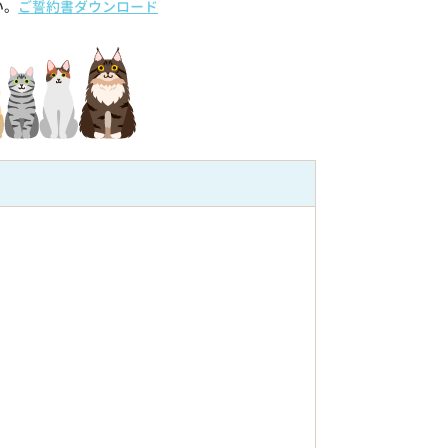
い。
ご誓約書ダウンロード