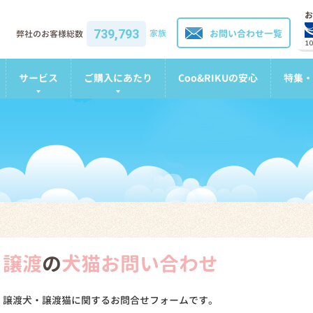
お
739,793
家族
お問い合わせ一覧
弊社のお客様総数
1
サービス
ご購入にあたり
Coo&RIKUの安心
特集・
譲渡
の
犬猫お問い合わせ
譲渡犬・譲渡猫に関するお問合せフォームです。