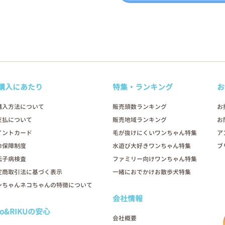
購入にあたり
特集・ランキング
お
購入方法について
販売頭数ランキング
お
支払について
販売地域ランキング
お
イントカード
毛が抜けにくいワンちゃん特集
ア
命保障制度
水遊び大好きワンちゃん特集
ブ
伝子病検査
ファミリー向けワンちゃん特集
定商取引法に基づく表示
一緒におでかけお散歩犬特集
ンちゃんネコちゃんの特徴について
会社情報
oo&RIKUの安心
会社概要