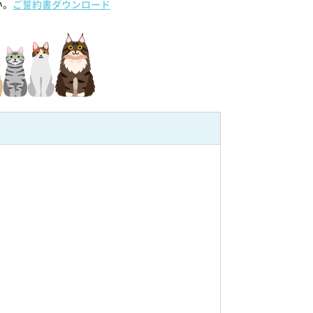
い。
ご誓約書ダウンロード