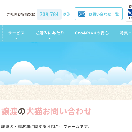
お
739,784
家族
お問い合わせ一覧
弊社のお客様総数
1
サービス
ご購入にあたり
Coo&RIKUの安心
特集・
譲渡
の
犬猫お問い合わせ
譲渡犬・譲渡猫に関するお問合せフォームです。