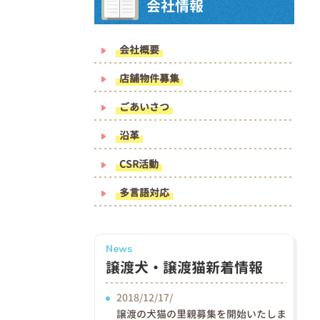
会社情報
会社概要
店舗物件募集
ごあいさつ
沿革
CSR活動
多言語対応
News
譲渡犬・譲渡猫新着情報
2018/12/17/
譲渡の犬猫の里親募集を開始いたしま