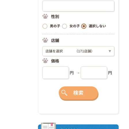
性別
男の子
女の子
選択しない
店舗
店舗を選択
（171店舗）
▼
価格
円
円
検索