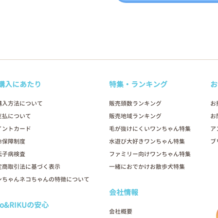
購入にあたり
特集・ランキング
お
購入方法について
販売頭数ランキング
お
支払について
販売地域ランキング
お
イントカード
毛が抜けにくいワンちゃん特集
ア
命保障制度
水遊び大好きワンちゃん特集
ブ
伝子病検査
ファミリー向けワンちゃん特集
定商取引法に基づく表示
一緒におでかけお散歩犬特集
ンちゃんネコちゃんの特徴について
会社情報
oo&RIKUの安心
会社概要