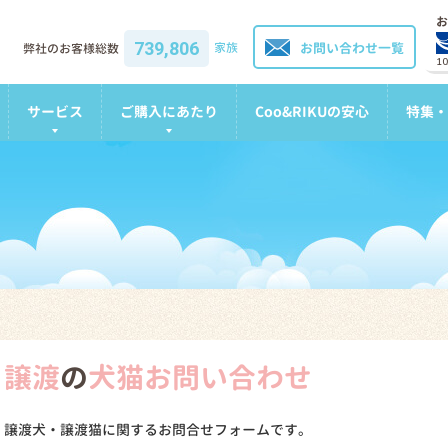
お
739,806
家族
お問い合わせ一覧
弊社のお客様総数
1
サービス
ご購入にあたり
Coo&RIKUの安心
特集・
譲渡
の
犬猫お問い合わせ
譲渡犬・譲渡猫に関するお問合せフォームです。