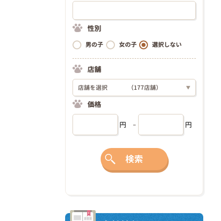
性別
男の子
女の子
選択しない
店舗
店舗を選択
（177店舗）
▼
価格
円
円
検索