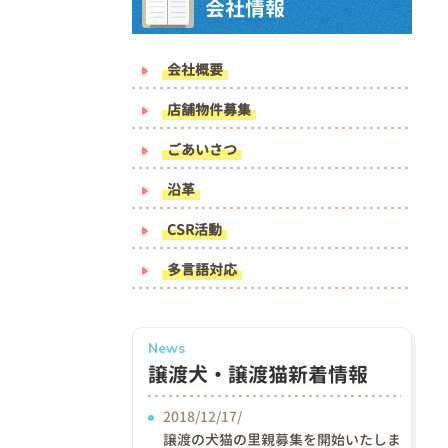
会社情報
会社概要
店舗物件募集
ごあいさつ
沿革
CSR活動
多言語対応
News
譲渡犬・譲渡猫新着情報
2018/12/17/
譲渡の犬猫の里親募集を開始いたしま