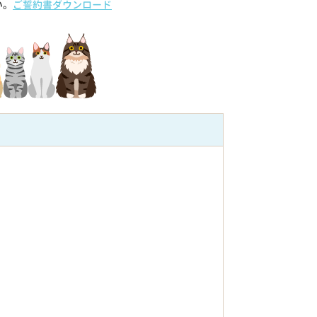
い。
ご誓約書ダウンロード