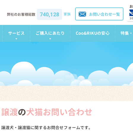
お
740,128
家族
お問い合わせ一覧
弊社のお客様総数
1
サービス
ご購入にあたり
Coo&RIKUの安心
特集・
譲渡
の
犬猫お問い合わせ
譲渡犬・譲渡猫に関するお問合せフォームです。