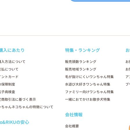
購入にあたり
特集・ランキング
お
購入方法について
販売頭数ランキング
お
支払について
販売地域ランキング
お
イントカード
毛が抜けにくいワンちゃん特集
ア
命保障制度
水遊び大好きワンちゃん特集
ブ
伝子病検査
ファミリー向けワンちゃん特集
定商取引法に基づく表示
一緒におでかけお散歩犬特集
ンちゃんネコちゃんの特徴について
会社情報
oo&RIKUの安心
会社概要