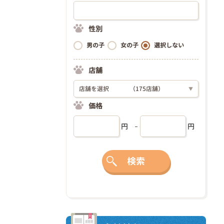
性別
男の子
女の子
選択しない
店舗
店舗を選択
（175店舗）
▼
価格
円
円
検索