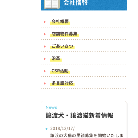
会社情報
会社概要
店舗物件募集
ごあいさつ
沿革
CSR活動
多言語対応
News
譲渡犬・譲渡猫新着情報
2018/12/17/
譲渡の犬猫の里親募集を開始いたしま