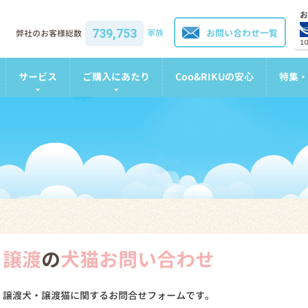
お
739,753
家族
お問い合わせ一覧
弊社のお客様総数
1
サービス
ご購入にあたり
Coo&RIKUの安心
特集・
譲渡
の
犬猫お問い合わせ
譲渡犬・譲渡猫に関するお問合せフォームです。