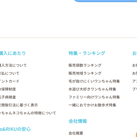
購入にあたり
特集・ランキング
お
購入方法について
販売頭数ランキング
お
支払について
販売地域ランキング
お
イントカード
毛が抜けにくいワンちゃん特集
ア
命保障制度
水遊び大好きワンちゃん特集
ブ
伝子病検査
ファミリー向けワンちゃん特集
定商取引法に基づく表示
一緒におでかけお散歩犬特集
ンちゃんネコちゃんの特徴について
会社情報
oo&RIKUの安心
会社概要