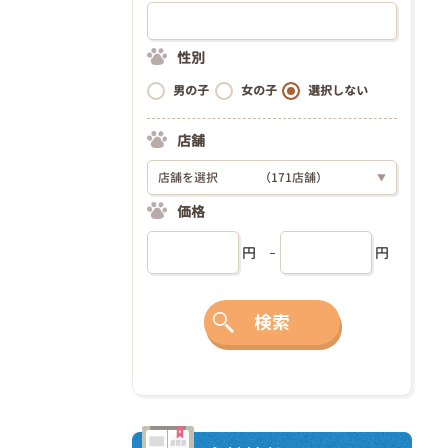
性別
男の子
女の子
選択しない
店舗
店舗を選択
（171店舗）
▼
価格
円
円
検索