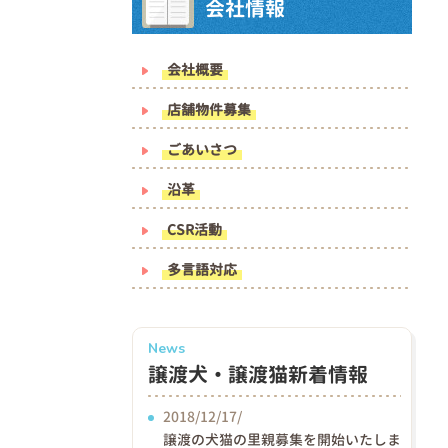
会社情報
会社概要
店舗物件募集
ごあいさつ
沿革
CSR活動
多言語対応
News
譲渡犬・譲渡猫新着情報
2018/12/17/
譲渡の犬猫の里親募集を開始いたしま