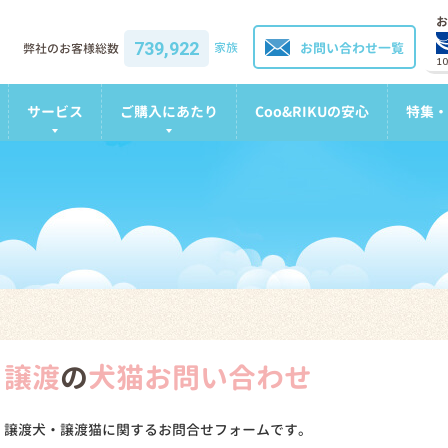
お
739,922
家族
お問い合わせ一覧
弊社のお客様総数
1
サービス
ご購入にあたり
Coo&RIKUの安心
特集・
譲渡
の
犬猫お問い合わせ
譲渡犬・譲渡猫に関するお問合せフォームです。