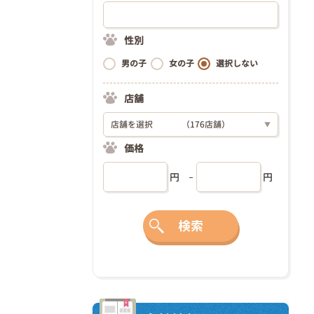
性別
男の子
女の子
選択しない
店舗
店舗を選択
（176店舗）
▼
価格
円
円
検索