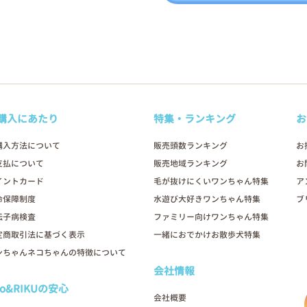
購入にあたり
特集・ランキング
お
購入方法について
販売頭数ランキング
お
支払について
販売地域ランキング
お
イントカード
毛が抜けにくいワンちゃん特集
ア
命保障制度
水遊び大好きワンちゃん特集
ブ
伝子病検査
ファミリー向けワンちゃん特集
定商取引法に基づく表示
一緒におでかけお散歩犬特集
ンちゃんネコちゃんの特徴について
会社情報
oo&RIKUの安心
会社概要