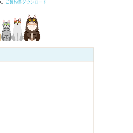
い。
ご誓約書ダウンロード