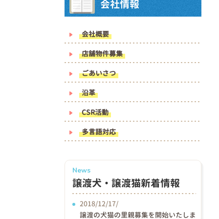
会社情報
会社概要
店舗物件募集
ごあいさつ
沿革
CSR活動
多言語対応
News
譲渡犬・譲渡猫新着情報
2018/12/17/
譲渡の犬猫の里親募集を開始いたしま