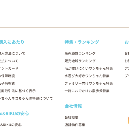
購入にあたり
特集・ランキング
お
購入方法について
販売頭数ランキング
お
支払について
販売地域ランキング
お
イントカード
毛が抜けにくいワンちゃん特集
ア
命保障制度
水遊び大好きワンちゃん特集
ブ
伝子病検査
ファミリー向けワンちゃん特集
定商取引法に基づく表示
一緒におでかけお散歩犬特集
ンちゃんネコちゃんの特徴について
会社情報
oo&RIKUの安心
会社概要
o&RIKUの安心
店舗物件募集