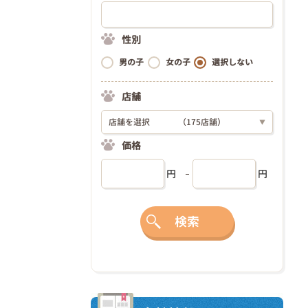
性別
男の子
女の子
選択しない
店舗
店舗を選択
（175店舗）
▼
価格
円
円
検索