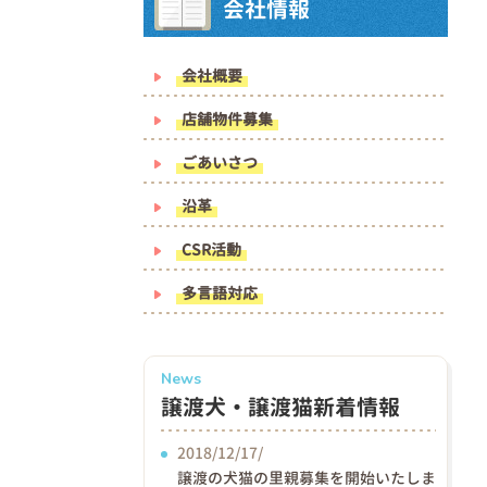
会社情報
会社概要
店舗物件募集
ごあいさつ
沿革
CSR活動
多言語対応
News
譲渡犬・譲渡猫新着情報
2018/12/17/
譲渡の犬猫の里親募集を開始いたしま