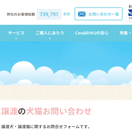
お
739,791
家族
お問い合わせ一覧
弊社のお客様総数
1
サービス
ご購入にあたり
Coo&RIKUの安心
特集・
譲渡
の
犬猫お問い合わせ
譲渡犬・譲渡猫に関するお問合せフォームです。