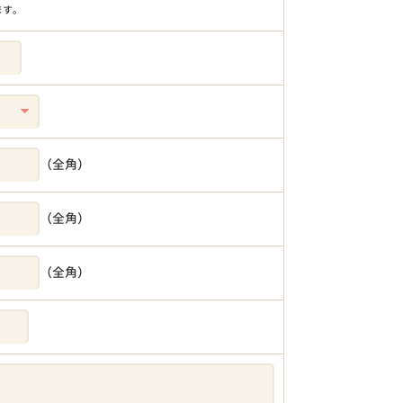
ます。
（全角）
（全角）
（全角）