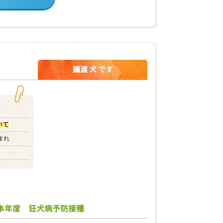
譲渡 犬 です
いて
生まれ
本年度 狂犬病予防接種