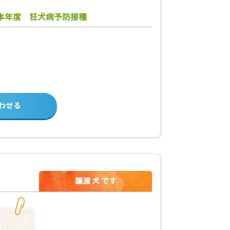
本年度 狂犬病予防接種
わせる
譲渡 犬 です