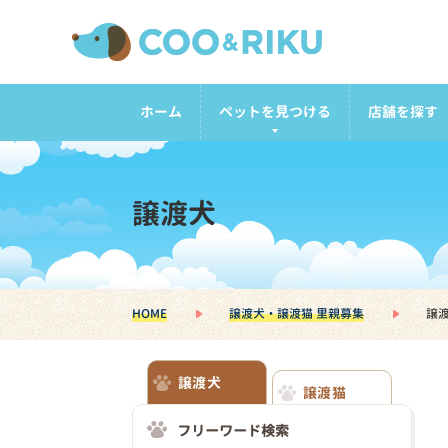
ホーム
ペットを見つける
店舗を探す
譲渡犬
HOME
譲渡犬・譲渡猫 里親募集
譲
譲渡犬
譲渡猫
フリーワード検索