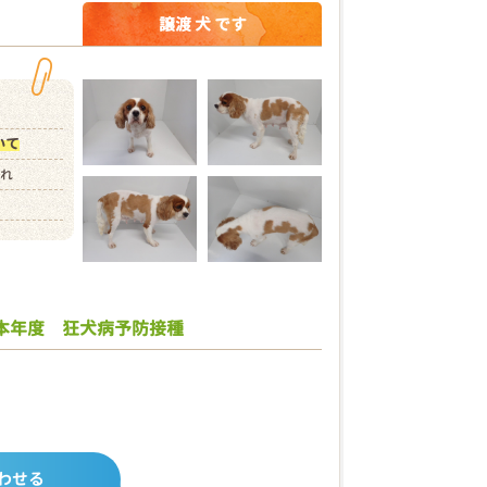
譲渡 犬 です
いて
まれ
本年度 狂犬病予防接種
わせる