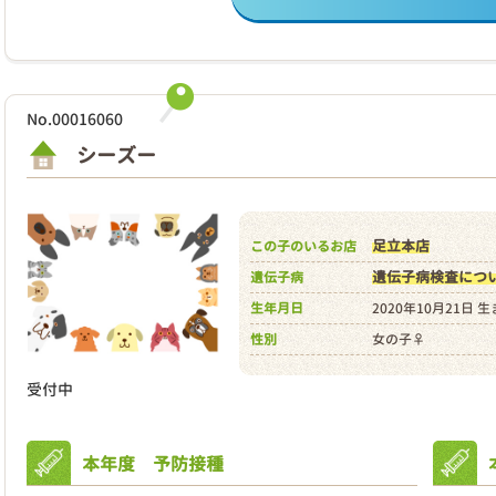
No.00016060
シーズー
足立本店
この子のいるお店
遺伝子病検査につ
遺伝子病
生年月日
2020年10月21日 
性別
女の子♀
受付中
本年度 予防接種