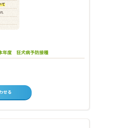
いて
まれ
本年度 狂犬病予防接種
わせる