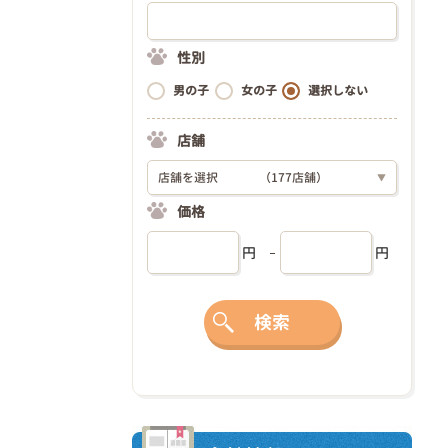
性別
男の子
女の子
選択しない
店舗
店舗を選択
（177店舗）
▼
価格
円
円
検索