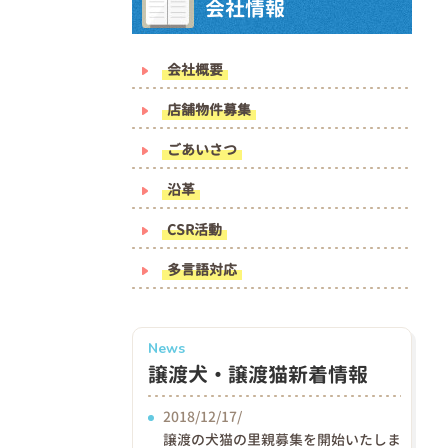
会社情報
会社概要
店舗物件募集
ごあいさつ
沿革
CSR活動
多言語対応
News
譲渡犬・譲渡猫新着情報
2018/12/17/
譲渡の犬猫の里親募集を開始いたしま