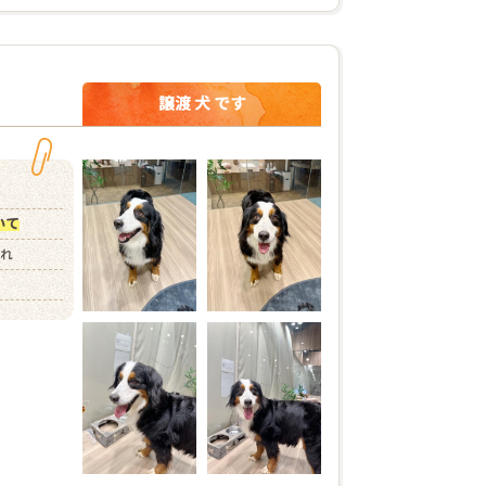
譲渡 犬 です
いて
まれ