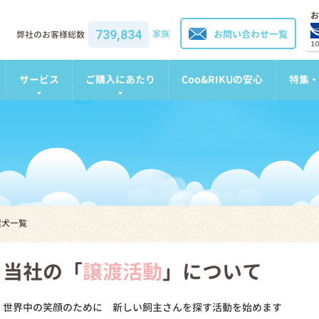
お
739,834
家族
お問い合わせ一覧
弊社のお客様総数
1
サービス
ご購入にあたり
Coo&RIKUの安心
特集・
渡犬一覧
当社の「
譲渡活動
」について
世界中の笑顔のために 新しい飼主さんを探す活動を始めます