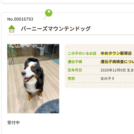
No.00016793
バーニーズマウンテンドッグ
ゆめタウン飯塚店
この子のいるお店
遺伝子病検査につ
遺伝子病
生年月日
2020年12月9日 生
性別
女の子♀
受付中