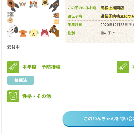
高松上福岡店
この子のいるお店
遺伝子病検査につ
遺伝子病
生年月日
2020年12月25日 
性別
男の子♂
受付中
本年度 予防接種
接種済
性格・その他
このわんちゃんを問い合