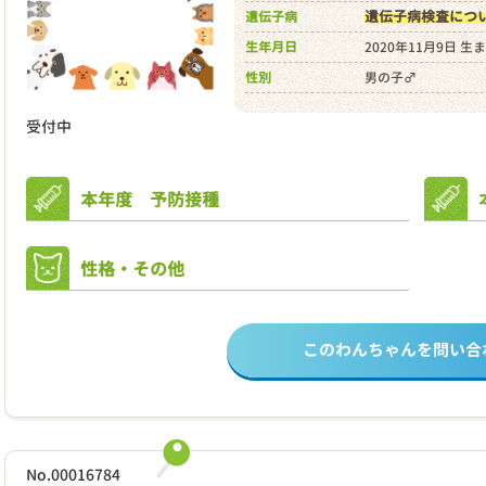
遺伝子病検査につ
遺伝子病
生年月日
2020年11月9日 生
性別
男の子♂
受付中
本年度 予防接種
性格・その他
このわんちゃんを問い合
No.00016784