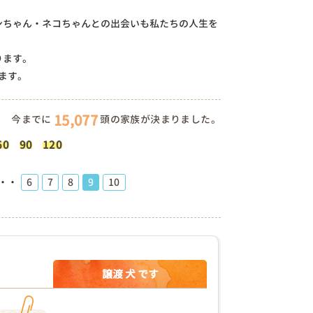
ンちゃん・ネコちゃんとの出会いも私たちの人生を
ります。
ます。
15,077
今までに
頭の家族が決まりました。
60
90
120
6
7
8
9
10
・・
譲渡 犬 です