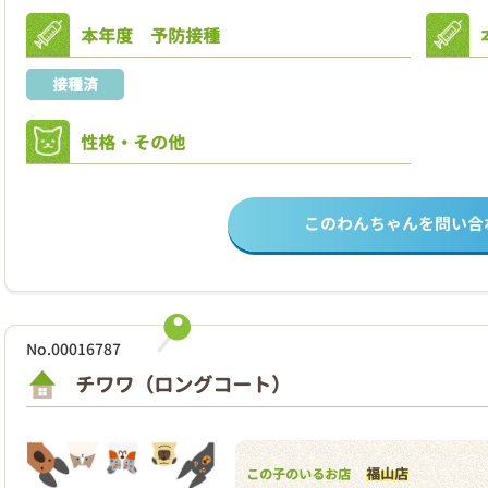
本年度 予防接種
接種済
性格・その他
このわんちゃんを問い合
No.00016787
チワワ（ロングコート）
福山店
この子のいるお店