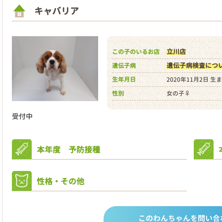
キャバリア
立川店
この子のいるお店
遺伝子病検査につ
遺伝子病
生年月日
2020年11月2日 生
性別
女の子♀
受付中
本年度 予防接種
性格・その他
このわんちゃんを問い合