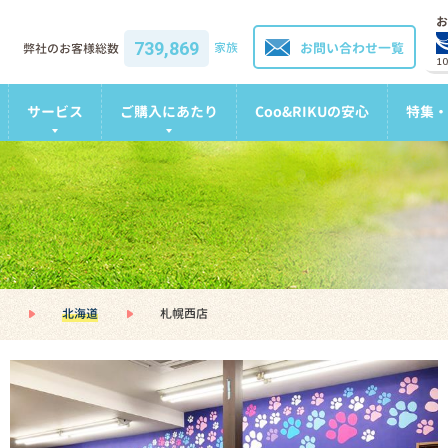
お
739,869
家族
お問い合わせ一覧
弊社のお客様総数
1
サービス
ご購入にあたり
Coo&RIKUの安心
特集・
北海道
札幌西店