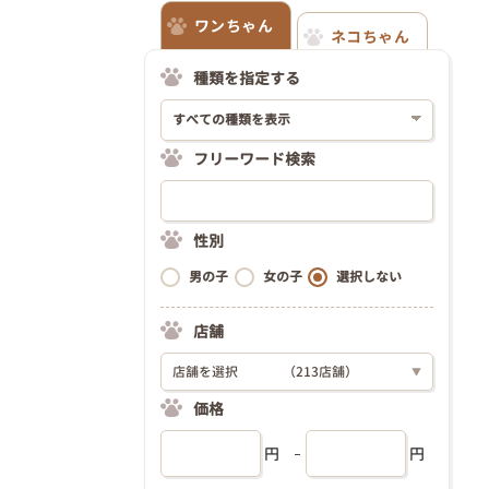
ワンちゃん
ネコちゃん
種類を指定する
フリーワード検索
性別
男の子
女の子
選択しない
店舗
店舗を選択
（213店舗）
▼
価格
円
円