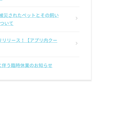
 被災されたペットとその飼い
ついて
アプリリリース！【アプリ内クー
震に伴う臨時休業のお知らせ
ル店・イオンモール宇城店・
8/31(月)】おトクな夏キャンペ
フェ空陸家】
東古市店閉店のお知らせ