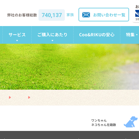
お
740,137
家族
お問い合わせ一覧
弊社のお客様総数
1
サービス
ご購入にあたり
Coo&RIKUの安心
特集・
ワンちゃん
ネコちゃん在籍数