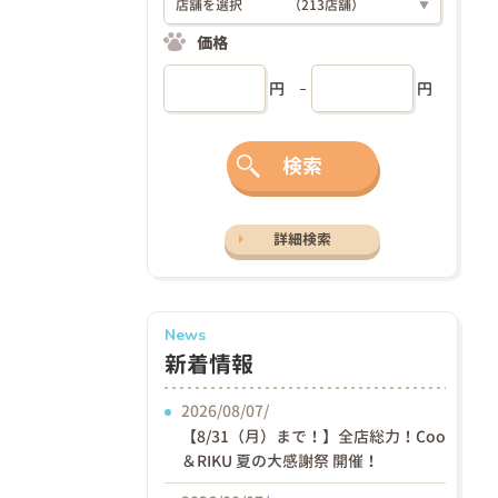
店舗を選択
（213店舗）
▼
価格
円
円
検索
詳細検索
News
新着情報
2026/08/07/
【8/31（月）まで！】全店総力！Coo
＆RIKU 夏の大感謝祭 開催！