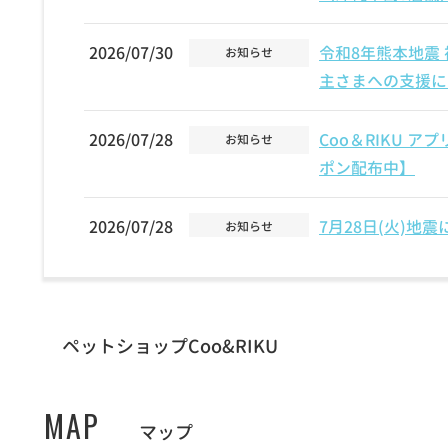
2026/07/30
令和8年熊本地震
お知らせ
主さまへの支援に
2026/07/28
Coo＆RIKU 
お知らせ
ポン配布中】
2026/07/28
7月28日(火)地
お知らせ
【宇土シティモー
カリーノ菊陽店】
2026/07/14
【7/18日(土)〜
お知らせ
ペットショップCoo&RIKU
ーン開催！【猫カ
MAP
2026/07/03
7/26（日）城
マップ
お知らせ