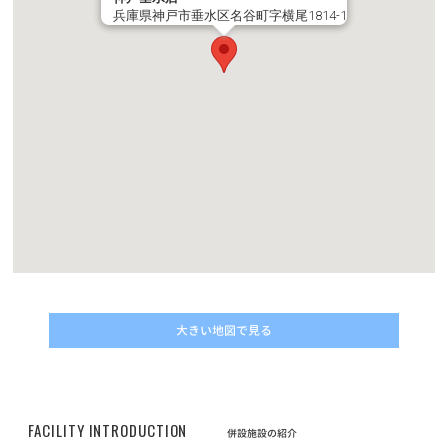
ントをもらおう！】キャンペーン結果発表！
兵庫県神戸市垂水区名谷町字横尾1814-1
お知らせ
2022/11/10
動画コンテスト「うちの子自慢」結果発表！
お知らせ
2022/05/01
改正動物愛護管理法の施行に伴うマイクロチップについてのご案内
お知らせ
2022/04/30
価格改定に伴うフード定期サービスのお申し込みについて
お知らせ
2022/04/30
プレミアムペットフードELMOシリーズ商品の販売価格改定（値上
大きい地図で見る
げ）のお知らせ
お知らせ
2022/02/01
フード定期配送サービス 新商品「Bwild」追加のお知らせ
FACILITY INTRODUCTION
併設施設の紹介