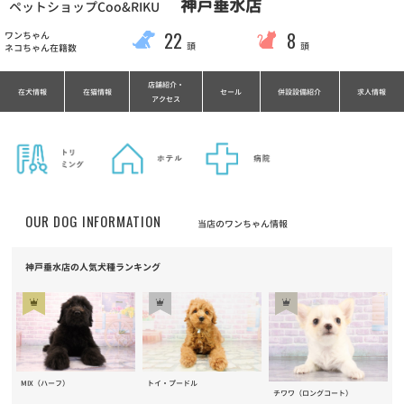
神戸垂水店
ペットショップCoo&RIKU
22
8
ワンちゃん
頭
頭
ネコちゃん在籍数
店舗紹介・
在犬情報
在猫情報
セール
併設設備紹介
求人情報
アクセス
OUR DOG INFORMATION
当店のワンちゃん情報
神戸垂水店の人気犬種ランキング
MIX（ハーフ）
トイ・プードル
チワワ（ロングコート）