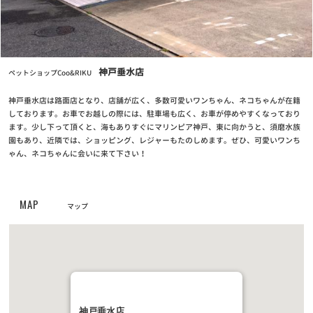
2024/11/12
【重要なお知らせ】クレジットカード情報最新化の再度のお願い
お知らせ
2024/04/25
神戸垂水店
ペットショップCoo&RIKU
クーリク公式！定期フードアプリでより便利に！よりお得に！
神戸垂水店は路面店となり、店舗が広く、多数可愛いワンちゃん、ネコちゃんが在籍
お知らせ
しております。お車でお越しの際には、駐車場も広く、お車が停めやすくなっており
2023/05/10
ます。少し下って頂くと、海もありすぐにマリンピア神戸、東に向かうと、須磨水族
【定期フードアプリ】ワクチンチケット販売開始！
園もあり、近隣では、ショッピング、レジャーもたのしめます。ぜひ、可愛いワンち
ゃん、ネコちゃんに会いに来て下さい！
お知らせ
2023/03/27
全国の幼稚園・小学校・中学校に集金連絡袋約137万枚を寄贈
MAP
マップ
お知らせ
2023/03/24
PROPACペットフード廃盤のご案内
お知らせ
2022/11/24
第6回フォトコンテスト【ハロウィンコスプレでクリスマスプレゼ
神戸垂水店