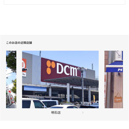
ELMO「ラムライスポテト」「アダルト・インドア」の配送遅延に
ついて
お知らせ
2021/05/20
【重要】定期フードサービス配送業者変更のお知らせ
このお店の近隣店舗
お知らせ
2021/04/22
【重要】定期フードサービス配送業者一部変更のお知らせ
お知らせ
2020/12/18
ニッポン放送「第46回ラジオ・チャリティ・ミュージックソン」を
応援しています
お知らせ
2020/12/01
長期保障付きの「あんしん半額キャンペーン」が登場
神戸三宮店
お知らせ
2020/10/19