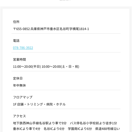
住所
〒655-0852 兵庫県神戸市垂水区名谷町字横尾1814-1
電話
078-786-3922
営業時間
11:00～20:00(平日) 10:00～20:00(土・日・祝)
定休日
年中無休
フロアマップ
1F 店舗・トリミング・病院・ホテル
アクセス
地下鉄西神山手線名谷駅より車で9分 バス停名谷小学校前より徒歩1分
垂水ICより車で4分 名谷ICより6分 学園南ICより6分 県道488号線沿い