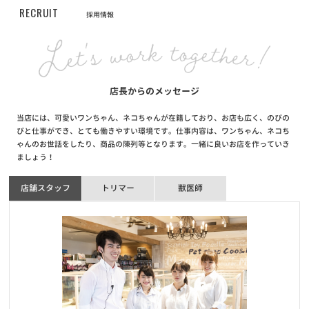
【サービス終了のお知らせ】自宅でこんにちワン～お家で抱っこサ
RECRUIT
採用情報
ービス～
お知らせ
2020/06/10
全国47都道府県達成キャンペーン当選者発表！
店長からのメッセージ
お知らせ
2020/06/01
当店には、可愛いワンちゃん、ネコちゃんが在籍しており、お店も広く、のびの
【重要】新型コロナウイルスに伴う臨時休業店舗・営業時間短縮店
びと仕事ができ、とても働きやすい環境です。仕事内容は、ワンちゃん、ネコち
舗・入場制限店舗のお知らせ
ゃんのお世話をしたり、商品の陳列等となります。一緒に良いお店を作っていき
ましょう！
お知らせ
2020/04/15
店舗スタッフ
トリマー
獣医師
【重要】新型コロナウイルス感染拡大防止に伴う対応について