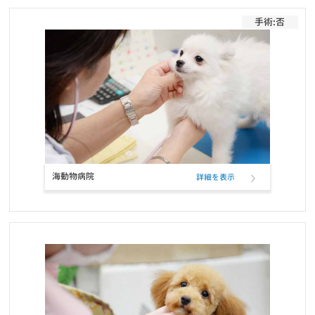
お知らせ
2022/01/19
手術:否
ワンちゃんネコちゃんのための休憩時間のお知らせ
お知らせ
2022/01/11
ペットフード定期購入サービスのクレジットカード決済、表示名変
更のお知らせ
お知らせ
2021/12/17
RIKUTAKUオンラインショップ 閉店のお知らせ
海動物病院
詳細を表示
お知らせ
2021/10/26
ELMOウサギ肉・ライス＆ポテトの定期フード取扱い開始と価格改
定
お知らせ
2021/10/25
コーポレートロゴ変更のお知らせ