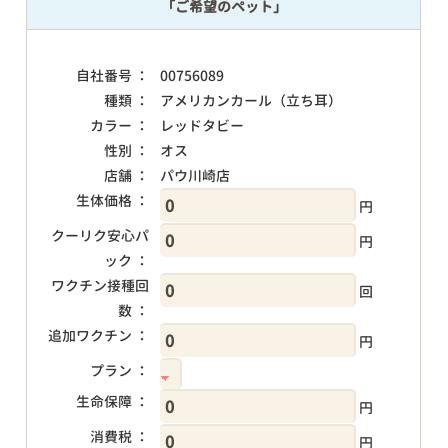
「ご希望のペット」
自社番号 ：
00756089
種類 ：
アメリカンカール（立ち耳）
カラー ：
レッドタビー
性別 ：
オス
店舗 ：
パウ川崎店
生体価格 ：
円
クーリク安心パ
円
ック ：
ワクチン接種回
回
数 ：
追加ワクチン ：
円
プラン ：
生命保障 ：
円
消費税 ：
円