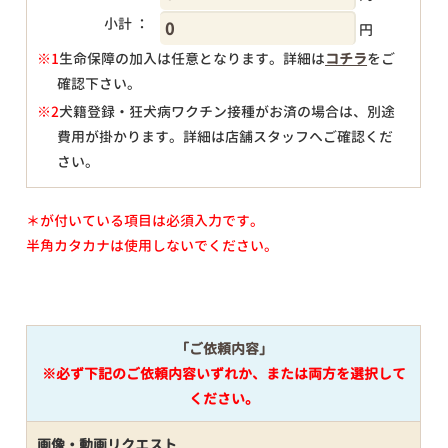
小計 ：
円
※1
生命保障の加入は任意となります。詳細は
コチラ
をご
確認下さい。
円
※2
犬籍登録・狂犬病ワクチン接種がお済の場合は、別途
費用が掛かります。詳細は店舗スタッフへご確認くだ
さい。
＊が付いている項目は必須入力です。
半角カタカナは使用しないでください。
「ご依頼内容」
※必ず下記のご依頼内容いずれか、または両方を選択して
ください。
画像・動画リクエスト