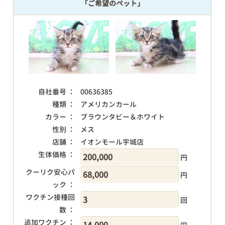
「ご希望のペット」
自社番号 ：
00636385
種類 ：
アメリカンカール
カラー ：
ブラウンタビー＆ホワイト
性別 ：
メス
店舗 ：
イオンモール宇城店
生体価格 ：
円
クーリク安心パ
円
ック ：
ワクチン接種回
回
数 ：
追加ワクチン ：