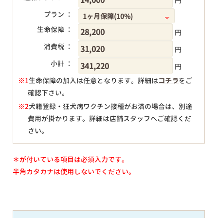
円
プラン ：
生命保障 ：
円
消費税 ：
円
小計 ：
円
※1
生命保障の加入は任意となります。詳細は
コチラ
をご
確認下さい。
円
※2
犬籍登録・狂犬病ワクチン接種がお済の場合は、別途
費用が掛かります。詳細は店舗スタッフへご確認くだ
さい。
＊が付いている項目は必須入力です。
半角カタカナは使用しないでください。