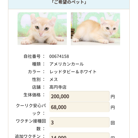
「ご希望のペット」
自社番号 ：
00674158
種類 ：
アメリカンカール
カラー ：
レッドタビー＆ホワイト
性別 ：
メス
店舗 ：
高円寺店
生体価格 ：
円
クーリク安心パ
円
ック ：
ワクチン接種回
回
数 ：
追加ワクチン ：