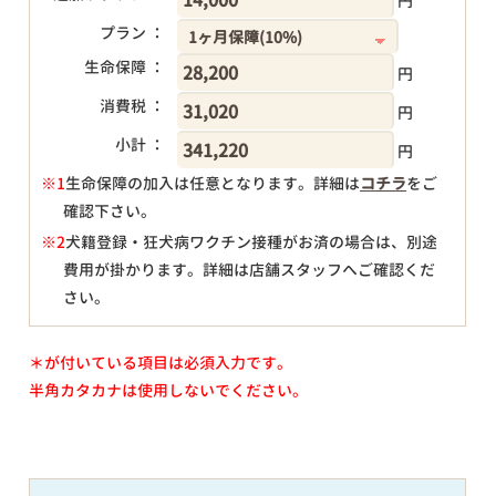
円
プラン ：
生命保障 ：
円
消費税 ：
円
小計 ：
円
※1
生命保障の加入は任意となります。詳細は
コチラ
をご
確認下さい。
円
※2
犬籍登録・狂犬病ワクチン接種がお済の場合は、別途
費用が掛かります。詳細は店舗スタッフへご確認くだ
さい。
＊が付いている項目は必須入力です。
半角カタカナは使用しないでください。