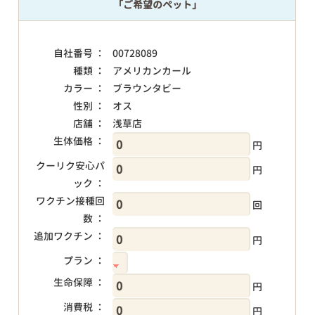
「ご希望のペット」
自社番号 ：
00728089
種類 ：
アメリカンカール
カラー ：
ブラウンタビー
性別 ：
オス
店舗 ：
浅草店
生体価格 ：
円
クーリク安心パ
円
ック ：
ワクチン接種回
回
数 ：
追加ワクチン ：
円
プラン ：
生命保障 ：
円
消費税 ：
円