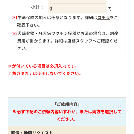
小計 ：
円
※1
生命保障の加入は任意となります。詳細は
コチラ
をご
確認下さい。
円
※2
犬籍登録・狂犬病ワクチン接種がお済の場合は、別途
費用が掛かります。詳細は店舗スタッフへご確認くだ
さい。
＊が付いている項目は必須入力です。
半角カタカナは使用しないでください。
「ご依頼内容」
※必ず下記のご依頼内容いずれか、または両方を選択して
ください。
画像・動画リクエスト