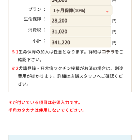
円
プラン ：
生命保障 ：
円
消費税 ：
円
小計 ：
円
※1
生命保障の加入は任意となります。詳細は
コチラ
をご
確認下さい。
円
※2
犬籍登録・狂犬病ワクチン接種がお済の場合は、別途
費用が掛かります。詳細は店舗スタッフへご確認くだ
さい。
＊が付いている項目は必須入力です。
半角カタカナは使用しないでください。