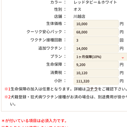
カラー ：
レッドタビー＆ホワイト
性別 ：
オス
店舗 ：
川越店
生体価格 ：
円
クーリク安心パック ：
円
ワクチン接種回数 ：
回
追加ワクチン ：
円
プラン ：
生命保障 ：
円
消費税 ：
円
小計 ：
円
※1
生命保障の加入は任意となります。詳細は
コチラ
をご確認下さい
※2
犬籍登録・狂犬病ワクチン接種がお済の場合は、別途費用が掛か
い。
＊が付いている項目は必須入力です。