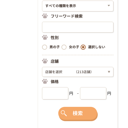
フリーワード検索
性別
男の子
女の子
選択しない
店舗
店舗を選択
（213店舗）
▼
価格
円
円
検索