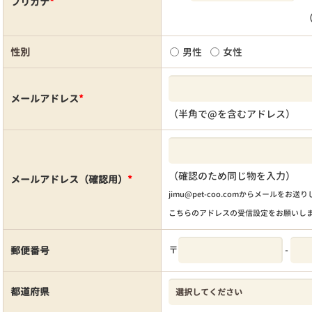
フリガナ
*
性別
男性
女性
メールアドレス
*
（半角で@を含むアドレス）
（確認のため同じ物を入力）
メールアドレス（確認用）
*
jimu@pet-coo.comからメールをお送
こちらのアドレスの受信設定をお願いし
〒
-
郵便番号
都道府県