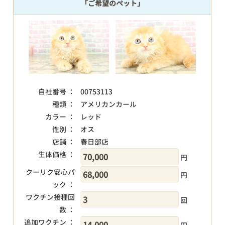
「ご希望のペット」
自社番号 ：
00753113
種類 ：
アメリカンカール
カラー ：
レッド
性別 ：
オス
店舗 ：
春日部店
生体価格 ：
円
クーリク安心パ
円
ック ：
ワクチン接種回
回
数 ：
追加ワクチン ：