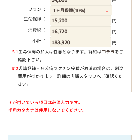
円
プラン ：
生命保障 ：
円
消費税 ：
円
小計 ：
円
※1
生命保障の加入は任意となります。詳細は
コチラ
をご
確認下さい。
円
※2
犬籍登録・狂犬病ワクチン接種がお済の場合は、別途
費用が掛かります。詳細は店舗スタッフへご確認くだ
さい。
＊が付いている項目は必須入力です。
半角カタカナは使用しないでください。