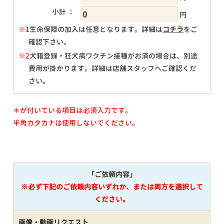
小計 ：
円
※1
生命保障の加入は任意となります。詳細は
コチラ
をご
確認下さい。
円
※2
犬籍登録・狂犬病ワクチン接種がお済の場合は、別途
費用が掛かります。詳細は店舗スタッフへご確認くだ
さい。
＊が付いている項目は必須入力です。
半角カタカナは使用しないでください。
「ご依頼内容」
※必ず下記のご依頼内容いずれか、または両方を選択して
ください。
画像・動画リクエスト