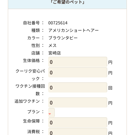
「ご希望のペット」
自社番号 ：
00725614
種類 ：
アメリカンショートヘアー
カラー ：
ブラウンタビー
性別 ：
メス
店舗 ：
宮崎店
生体価格 ：
円
クーリク安心パ
円
ック ：
ワクチン接種回
回
数 ：
追加ワクチン ：
円
プラン ：
生命保障 ：
円
消費税 ：
円