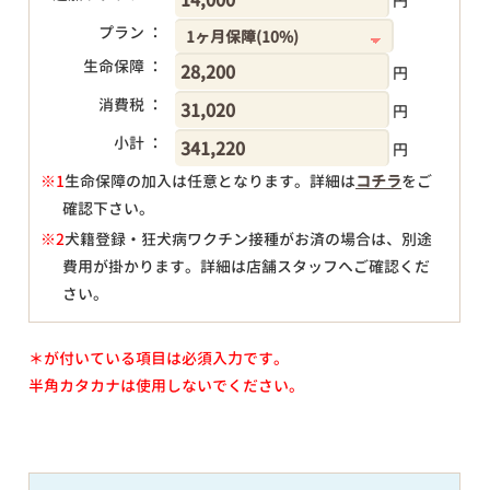
円
プラン ：
生命保障 ：
円
消費税 ：
円
小計 ：
円
※1
生命保障の加入は任意となります。詳細は
コチラ
をご
確認下さい。
円
※2
犬籍登録・狂犬病ワクチン接種がお済の場合は、別途
費用が掛かります。詳細は店舗スタッフへご確認くだ
さい。
＊が付いている項目は必須入力です。
半角カタカナは使用しないでください。