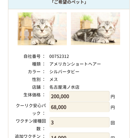
「ご希望のペット」
自社番号 ：
00752312
種類 ：
アメリカンショートヘアー
カラー ：
シルバータビー
性別 ：
メス
店舗 ：
名古屋滝ノ水店
生体価格 ：
円
クーリク安心パ
円
ック ：
ワクチン接種回
回
数 ：
追加ワクチン ：