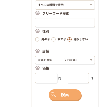
フリーワード検索
性別
男の子
女の子
選択しない
店舗
店舗を選択
（213店舗）
▼
価格
円
円
検索