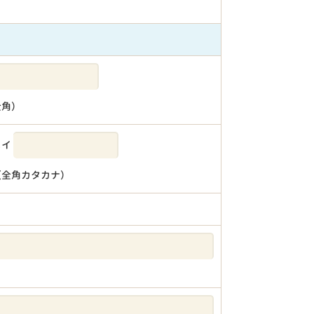
全角）
メイ
（全角カタカナ）