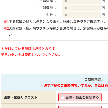
生命保障 ：
円
消費税 ：
円
小計 ：
円
※1
生命保障の加入は任意となります。詳細は
コチラ
をご確認下さい
※2
犬籍登録・狂犬病ワクチン接種がお済の場合は、別途費用が掛か
い。
＊が付いている項目は必須入力です。
半角カタカナは使用しないでください。
「ご依頼内容」
※必ず下記のご依頼内容いずれか、または両
画像・動画リクエスト
画像・動画を希望する