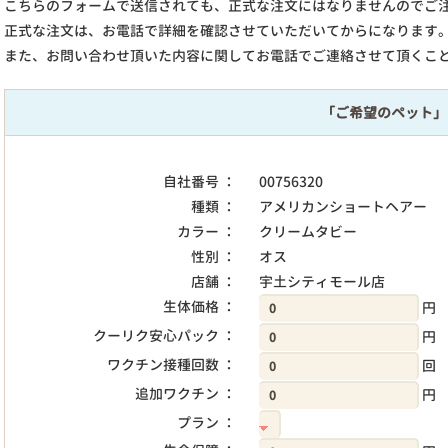
こちらのフォームで送信されても、正式な注文にはなりませんのでご
正式な注文は、お電話で詳細を確認させていただいてからになります
また、お問い合わせ頂いた内容に関してお電話でご連絡させて頂くこ
「ご希望のペット」
自社番号 ：
00756320
種類 ：
アメリカンショートヘアー
カラー ：
クリームタビー
性別 ：
オス
店舗 ：
宇土シティモール店
生体価格 ：
円
クーリク安心パック ：
円
ワクチン接種回数 ：
回
追加ワクチン ：
円
プラン ：