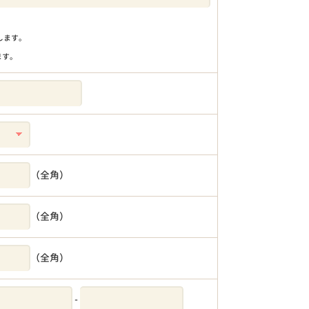
りします。
ます。
（全角）
（全角）
（全角）
-