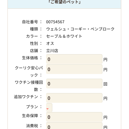
「ご希望のペット」
自社番号 ：
00754567
種類 ：
ウェルシュ・コーギー・ペンブローク
カラー ：
セーブル＆ホワイト
性別 ：
オス
店舗 ：
立川店
生体価格 ：
円
クーリク安心パ
円
ック ：
ワクチン接種回
回
数 ：
追加ワクチン ：
円
プラン ：
生命保障 ：
円
消費税 ：
円