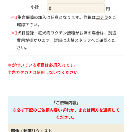
小計 ：
円
※1
生命保障の加入は任意となります。詳細は
コチラ
をご
確認下さい。
円
※2
犬籍登録・狂犬病ワクチン接種がお済の場合は、別途
費用が掛かります。詳細は店舗スタッフへご確認くだ
さい。
＊が付いている項目は必須入力です。
半角カタカナは使用しないでください。
「ご依頼内容」
※必ず下記のご依頼内容いずれか、または両方を選択して
ください。
画像・動画リクエスト