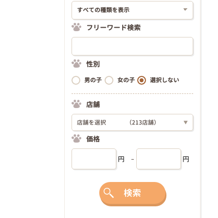
フリーワード検索
性別
男の子
女の子
選択しない
店舗
店舗を選択
（213店舗）
▼
価格
円
円
検索