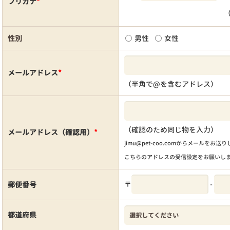
フリガナ
*
性別
男性
女性
メールアドレス
*
（半角で@を含むアドレス）
（確認のため同じ物を入力）
メールアドレス（確認用）
*
jimu@pet-coo.comからメールをお送
こちらのアドレスの受信設定をお願いし
〒
-
郵便番号
都道府県