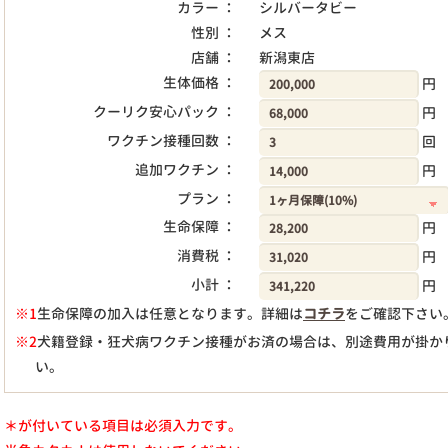
カラー ：
シルバータビー
性別 ：
メス
店舗 ：
新潟東店
生体価格 ：
円
クーリク安心パック ：
円
ワクチン接種回数 ：
回
追加ワクチン ：
円
プラン ：
生命保障 ：
円
消費税 ：
円
小計 ：
円
※1
生命保障の加入は任意となります。詳細は
コチラ
をご確認下さい
※2
犬籍登録・狂犬病ワクチン接種がお済の場合は、別途費用が掛か
い。
＊が付いている項目は必須入力です。