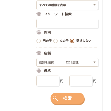
フリーワード検索
性別
男の子
女の子
選択しない
店舗
店舗を選択
（213店舗）
▼
価格
円
円
検索