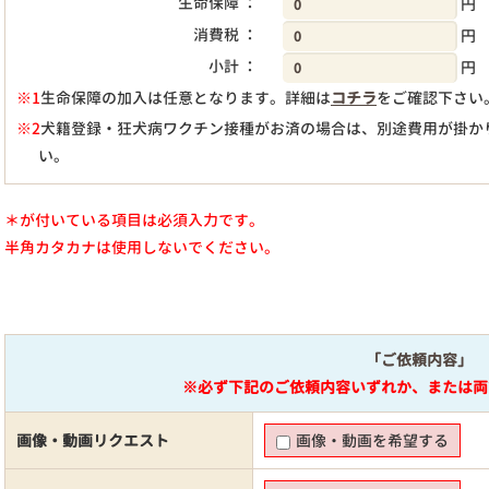
生命保障 ：
円
消費税 ：
円
小計 ：
円
※1
生命保障の加入は任意となります。詳細は
コチラ
をご確認下さい
※2
犬籍登録・狂犬病ワクチン接種がお済の場合は、別途費用が掛か
い。
＊が付いている項目は必須入力です。
半角カタカナは使用しないでください。
「ご依頼内容」
※必ず下記のご依頼内容いずれか、または両
画像・動画リクエスト
画像・動画を希望する