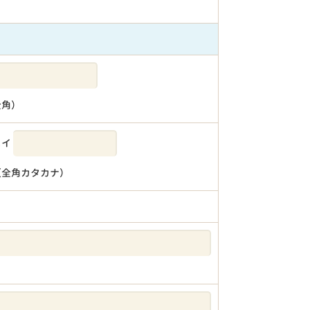
全角）
メイ
（全角カタカナ）