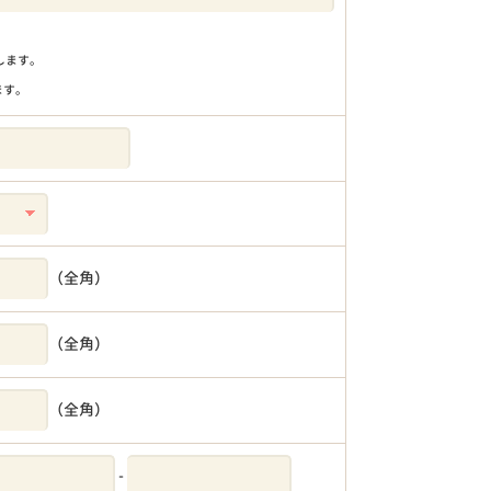
りします。
ます。
（全角）
（全角）
（全角）
-