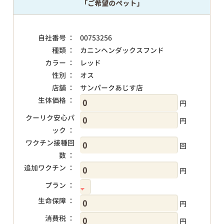
「ご希望のペット」
自社番号 ：
00753256
種類 ：
カニンヘンダックスフンド
カラー ：
レッド
性別 ：
オス
店舗 ：
サンパークあじす店
生体価格 ：
円
クーリク安心パ
円
ック ：
ワクチン接種回
回
数 ：
追加ワクチン ：
円
プラン ：
生命保障 ：
円
消費税 ：
円