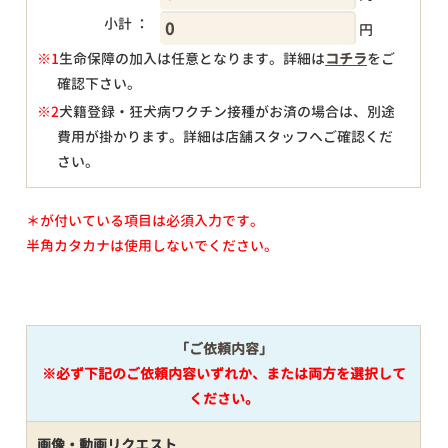
小計 ：
円
※1
生命保障の加入は任意となります。詳細は
コチラ
をご
確認下さい。
円
※2
犬籍登録・狂犬病ワクチン接種がお済の場合は、別途
費用が掛かります。詳細は店舗スタッフへご確認くだ
さい。
＊が付いている項目は必須入力です。
半角カタカナは使用しないでください。
「ご依頼内容」
※必ず下記のご依頼内容いずれか、または両方を選択して
ください。
画像・動画リクエスト