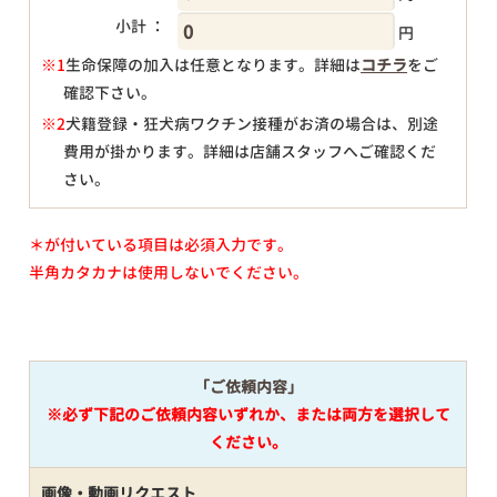
小計 ：
円
※1
生命保障の加入は任意となります。詳細は
コチラ
をご
確認下さい。
円
※2
犬籍登録・狂犬病ワクチン接種がお済の場合は、別途
費用が掛かります。詳細は店舗スタッフへご確認くだ
さい。
＊が付いている項目は必須入力です。
半角カタカナは使用しないでください。
「ご依頼内容」
※必ず下記のご依頼内容いずれか、または両方を選択して
ください。
画像・動画リクエスト