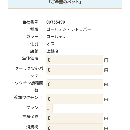
「ご希望のペット」
自社番号 ：
00755490
種類 ：
ゴールデン・レトリバー
カラー ：
ゴールデン
性別 ：
オス
店舗 ：
上越店
生体価格 ：
円
クーリク安心パ
円
ック ：
ワクチン接種回
回
数 ：
追加ワクチン ：
円
プラン ：
生命保障 ：
円
消費税 ：
円