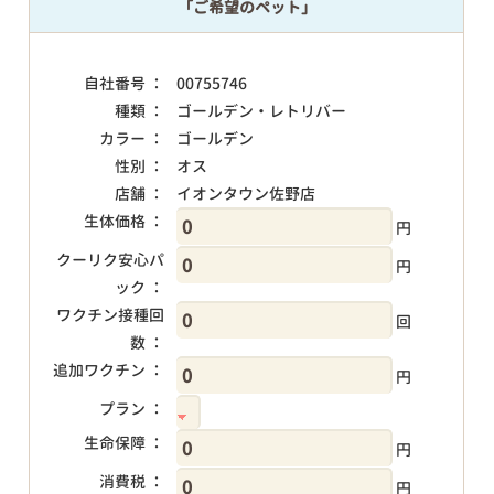
「ご希望のペット」
自社番号 ：
00755746
種類 ：
ゴールデン・レトリバー
カラー ：
ゴールデン
性別 ：
オス
店舗 ：
イオンタウン佐野店
生体価格 ：
円
クーリク安心パ
円
ック ：
ワクチン接種回
回
数 ：
追加ワクチン ：
円
プラン ：
生命保障 ：
円
消費税 ：
円