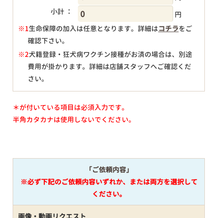
小計 ：
円
※1
生命保障の加入は任意となります。詳細は
コチラ
をご
確認下さい。
円
※2
犬籍登録・狂犬病ワクチン接種がお済の場合は、別途
費用が掛かります。詳細は店舗スタッフへご確認くだ
さい。
＊が付いている項目は必須入力です。
半角カタカナは使用しないでください。
「ご依頼内容」
※必ず下記のご依頼内容いずれか、または両方を選択して
ください。
画像・動画リクエスト