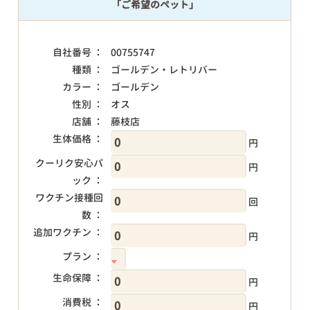
「ご希望のペット」
自社番号 ：
00755747
種類 ：
ゴールデン・レトリバー
カラー ：
ゴールデン
性別 ：
オス
店舗 ：
藤枝店
生体価格 ：
円
クーリク安心パ
円
ック ：
ワクチン接種回
回
数 ：
追加ワクチン ：
円
プラン ：
生命保障 ：
円
消費税 ：
円