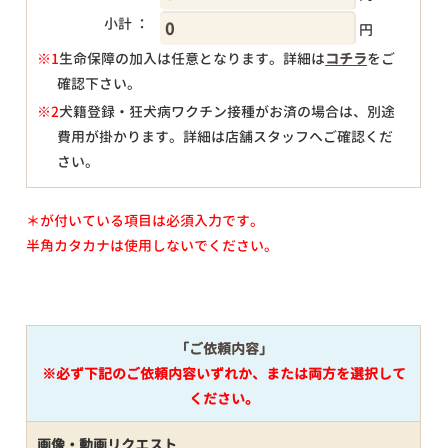
小計 ：
円
※1
生命保障の加入は任意となります。詳細は
コチラ
をご
確認下さい。
円
※2
犬籍登録・狂犬病ワクチン接種がお済の場合は、別途
費用が掛かります。詳細は店舗スタッフへご確認くだ
さい。
＊が付いている項目は必須入力です。
半角カタカナは使用しないでください。
「ご依頼内容」
※必ず下記のご依頼内容いずれか、または両方を選択して
ください。
画像・動画リクエスト