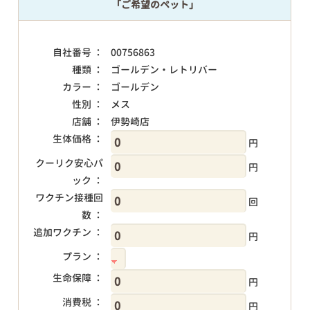
「ご希望のペット」
自社番号 ：
00756863
種類 ：
ゴールデン・レトリバー
カラー ：
ゴールデン
性別 ：
メス
店舗 ：
伊勢崎店
生体価格 ：
円
クーリク安心パ
円
ック ：
ワクチン接種回
回
数 ：
追加ワクチン ：
円
プラン ：
生命保障 ：
円
消費税 ：
円