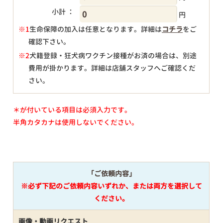
小計 ：
円
※1
生命保障の加入は任意となります。詳細は
コチラ
をご
確認下さい。
円
※2
犬籍登録・狂犬病ワクチン接種がお済の場合は、別途
費用が掛かります。詳細は店舗スタッフへご確認くだ
さい。
＊が付いている項目は必須入力です。
半角カタカナは使用しないでください。
「ご依頼内容」
※必ず下記のご依頼内容いずれか、または両方を選択して
ください。
画像・動画リクエスト