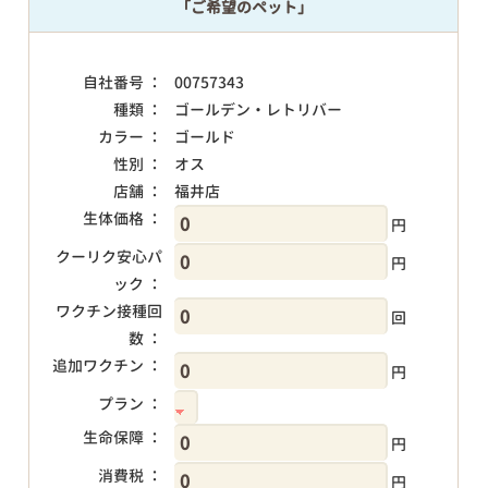
「ご希望のペット」
自社番号 ：
00757343
種類 ：
ゴールデン・レトリバー
カラー ：
ゴールド
性別 ：
オス
店舗 ：
福井店
生体価格 ：
円
クーリク安心パ
円
ック ：
ワクチン接種回
回
数 ：
追加ワクチン ：
円
プラン ：
生命保障 ：
円
消費税 ：
円