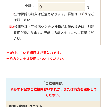
小計 ：
円
※1
生命保障の加入は任意となります。詳細は
コチラ
をご
確認下さい。
円
※2
犬籍登録・狂犬病ワクチン接種がお済の場合は、別途
費用が掛かります。詳細は店舗スタッフへご確認くだ
さい。
＊が付いている項目は必須入力です。
半角カタカナは使用しないでください。
「ご依頼内容」
※必ず下記のご依頼内容いずれか、または両方を選択して
ください。
画像・動画リクエスト