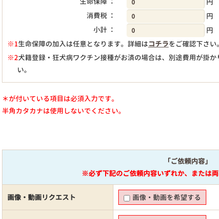
生命保障 ：
円
消費税 ：
円
小計 ：
円
※1
生命保障の加入は任意となります。詳細は
コチラ
をご確認下さい
※2
犬籍登録・狂犬病ワクチン接種がお済の場合は、別途費用が掛か
い。
＊が付いている項目は必須入力です。
半角カタカナは使用しないでください。
「ご依頼内容」
※必ず下記のご依頼内容いずれか、または両
画像・動画リクエスト
画像・動画を希望する