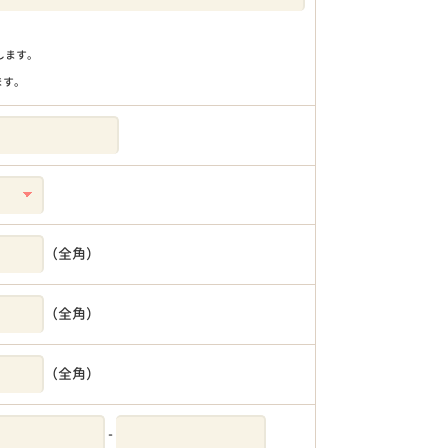
りします。
ます。
（全角）
（全角）
（全角）
-