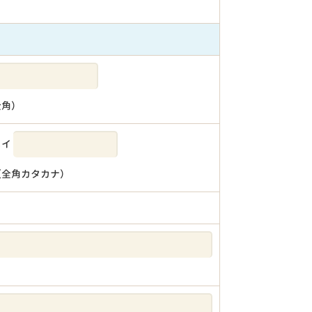
全角）
メイ
（全角カタカナ）