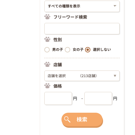
フリーワード検索
性別
男の子
女の子
選択しない
店舗
店舗を選択
（213店舗）
▼
価格
円
円
検索