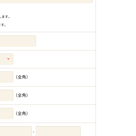
りします。
ます。
（全角）
（全角）
（全角）
-