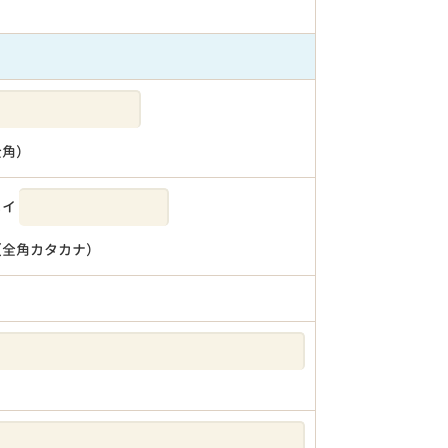
全角）
メイ
（全角カタカナ）