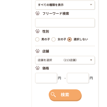
フリーワード検索
性別
男の子
女の子
選択しない
店舗
店舗を選択
（213店舗）
▼
価格
円
円
検索