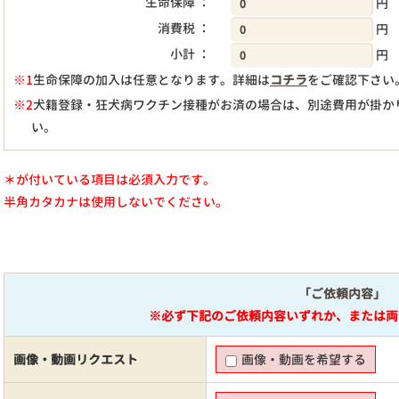
生命保障 ：
円
消費税 ：
円
小計 ：
円
※1
生命保障の加入は任意となります。詳細は
コチラ
をご確認下さい
※2
犬籍登録・狂犬病ワクチン接種がお済の場合は、別途費用が掛か
い。
＊が付いている項目は必須入力です。
半角カタカナは使用しないでください。
「ご依頼内容」
※必ず下記のご依頼内容いずれか、または両
画像・動画リクエスト
画像・動画を希望する