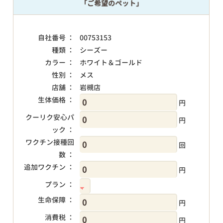
「ご希望のペット」
自社番号 ：
00753153
種類 ：
シーズー
カラー ：
ホワイト＆ゴールド
性別 ：
メス
店舗 ：
岩槻店
生体価格 ：
円
クーリク安心パ
円
ック ：
ワクチン接種回
回
数 ：
追加ワクチン ：
円
プラン ：
生命保障 ：
円
消費税 ：
円