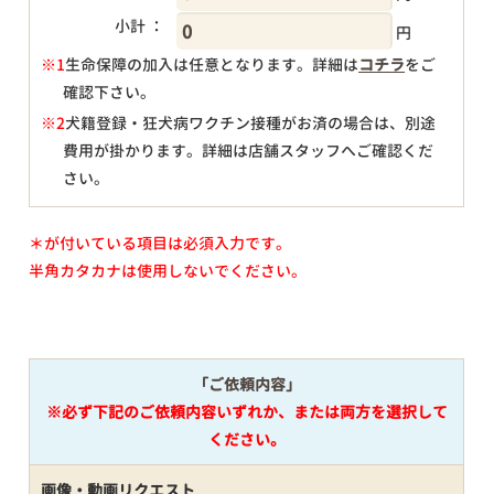
小計 ：
円
※1
生命保障の加入は任意となります。詳細は
コチラ
をご
確認下さい。
円
※2
犬籍登録・狂犬病ワクチン接種がお済の場合は、別途
費用が掛かります。詳細は店舗スタッフへご確認くだ
さい。
＊が付いている項目は必須入力です。
半角カタカナは使用しないでください。
「ご依頼内容」
※必ず下記のご依頼内容いずれか、または両方を選択して
ください。
画像・動画リクエスト