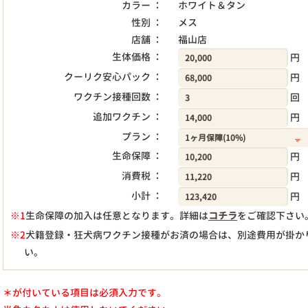
カラー ：
ホワイト＆タン
性別 ：
メス
店舗 ：
福山店
生体価格 ：
円
クーリク安心パック ：
円
ワクチン接種回数 ：
回
追加ワクチン ：
円
プラン ：
生命保障 ：
円
消費税 ：
円
小計 ：
円
※1
生命保障の加入は任意となります。詳細は
コチラ
をご確認下さい
※2
犬籍登録・狂犬病ワクチン接種がお済の場合は、別途費用が掛か
い。
＊が付いている項目は必須入力です。