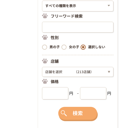
フリーワード検索
性別
男の子
女の子
選択しない
店舗
店舗を選択
（213店舗）
▼
価格
円
円
検索