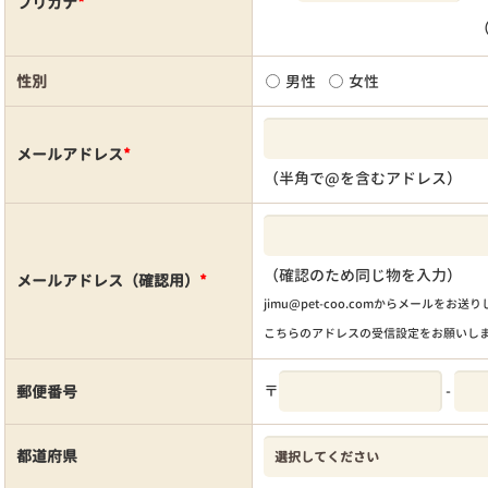
フリガナ
*
性別
男性
女性
メールアドレス
*
（半角で@を含むアドレス）
（確認のため同じ物を入力）
メールアドレス（確認用）
*
jimu@pet-coo.comからメールをお送
こちらのアドレスの受信設定をお願いし
〒
-
郵便番号
都道府県