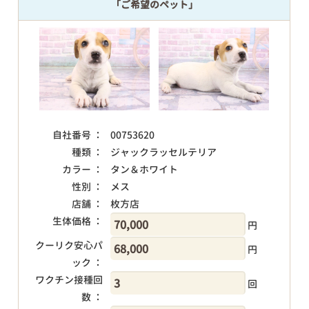
「ご希望のペット」
自社番号 ：
00753620
種類 ：
ジャックラッセルテリア
カラー ：
タン＆ホワイト
性別 ：
メス
店舗 ：
枚方店
生体価格 ：
円
クーリク安心パ
円
ック ：
ワクチン接種回
回
数 ：