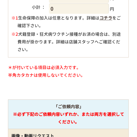
小計 ：
円
※1
生命保障の加入は任意となります。詳細は
コチラ
をご
確認下さい。
円
※2
犬籍登録・狂犬病ワクチン接種がお済の場合は、別途
費用が掛かります。詳細は店舗スタッフへご確認くだ
さい。
＊が付いている項目は必須入力です。
半角カタカナは使用しないでください。
「ご依頼内容」
※必ず下記のご依頼内容いずれか、または両方を選択して
ください。
画像・動画リクエスト