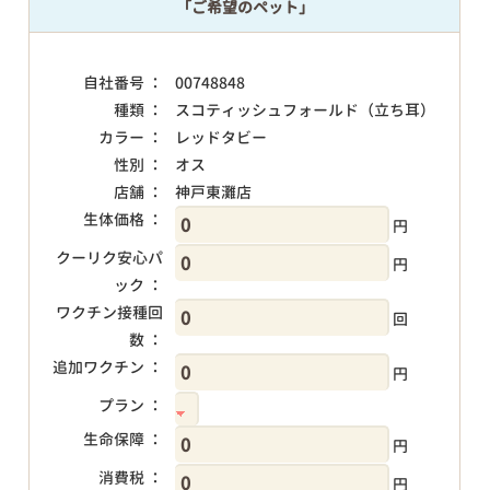
「ご希望のペット」
自社番号 ：
00748848
種類 ：
スコティッシュフォールド（立ち耳）
カラー ：
レッドタビー
性別 ：
オス
店舗 ：
神戸東灘店
生体価格 ：
円
クーリク安心パ
円
ック ：
ワクチン接種回
回
数 ：
追加ワクチン ：
円
プラン ：
生命保障 ：
円
消費税 ：
円