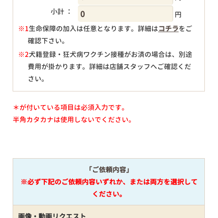
小計 ：
円
※1
生命保障の加入は任意となります。詳細は
コチラ
をご
確認下さい。
円
※2
犬籍登録・狂犬病ワクチン接種がお済の場合は、別途
費用が掛かります。詳細は店舗スタッフへご確認くだ
さい。
＊が付いている項目は必須入力です。
半角カタカナは使用しないでください。
「ご依頼内容」
※必ず下記のご依頼内容いずれか、または両方を選択して
ください。
画像・動画リクエスト