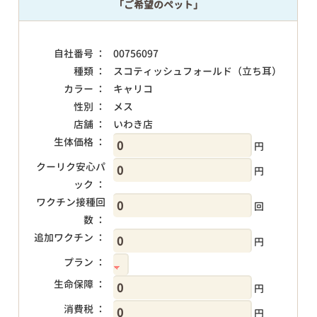
「ご希望のペット」
自社番号 ：
00756097
種類 ：
スコティッシュフォールド（立ち耳）
カラー ：
キャリコ
性別 ：
メス
店舗 ：
いわき店
生体価格 ：
円
クーリク安心パ
円
ック ：
ワクチン接種回
回
数 ：
追加ワクチン ：
円
プラン ：
生命保障 ：
円
消費税 ：
円