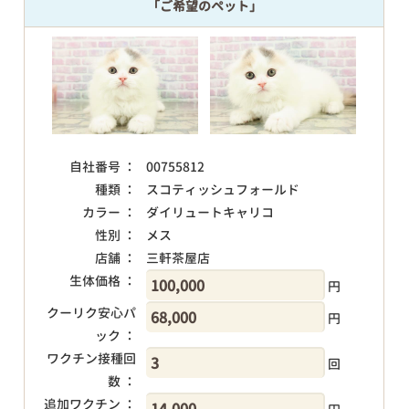
「ご希望のペット」
自社番号 ：
00755812
種類 ：
スコティッシュフォールド
カラー ：
ダイリュートキャリコ
性別 ：
メス
店舗 ：
三軒茶屋店
生体価格 ：
円
クーリク安心パ
円
ック ：
ワクチン接種回
回
数 ：
追加ワクチン ：