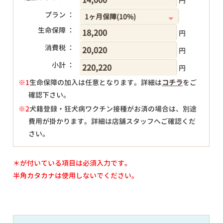
円
プラン ：
生命保障 ：
円
消費税 ：
円
小計 ：
円
※1
生命保障の加入は任意となります。詳細は
コチラ
をご
確認下さい。
円
※2
犬籍登録・狂犬病ワクチン接種がお済の場合は、別途
費用が掛かります。詳細は店舗スタッフへご確認くだ
さい。
＊が付いている項目は必須入力です。
半角カタカナは使用しないでください。