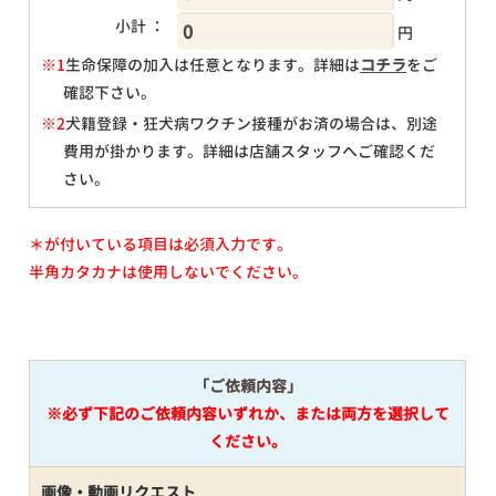
小計 ：
円
※1
生命保障の加入は任意となります。詳細は
コチラ
をご
確認下さい。
円
※2
犬籍登録・狂犬病ワクチン接種がお済の場合は、別途
費用が掛かります。詳細は店舗スタッフへご確認くだ
さい。
＊が付いている項目は必須入力です。
半角カタカナは使用しないでください。
「ご依頼内容」
※必ず下記のご依頼内容いずれか、または両方を選択して
ください。
画像・動画リクエスト