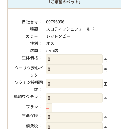
「ご希望のペット」
自社番号 ：
00756096
種類 ：
スコティッシュフォールド
カラー ：
レッドタビー
性別 ：
オス
店舗 ：
小山店
生体価格 ：
円
クーリク安心パ
円
ック ：
ワクチン接種回
回
数 ：
追加ワクチン ：
円
プラン ：
生命保障 ：
円
消費税 ：
円